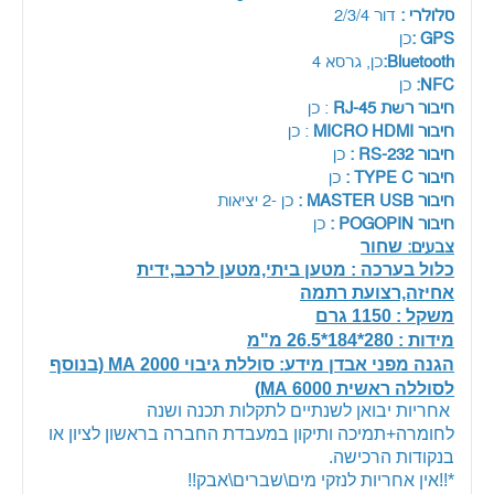
סלולרי :
דור 2/3/4
GPS :
כן
Bluetooth:
כן, גרסא 4
NFC:
כן
חיבור רשת RJ-45
: כן
חיבור MICRO HDMI
: כן
חיבור RS-232 :
כן
חיבור TYPE C :
כן
חיבור MASTER USB :
כן -2 יציאות
חיבור POGOPIN :
כן
שחור
צבעים:
כלול בערכה : מטען ביתי,מטען לרכב,ידית
אחיזה,רצועת רתמה
משקל : 1150 גרם
מידות : 280*184*26.5 מ"מ
הגנה מפני אבדן מידע: סוללת גיבוי 2000 MA (בנוסף
לסוללה ראשית 6000 MA)
אחריות יבואן לשנתיים לתקלות תכנה ושנה
לחומרה+תמיכה ותיקון במעבדת החברה בראשון לציון או
בנקודות הרכישה.
*!!אין אחריות לנזקי מים\שברים\אבק!!