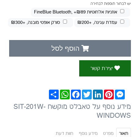
יש לבחור תוספות לבחירה
אוזניות אלחוטיות FineBlue Bluetooth
, +₪89
עמדת עגינה
, +₪200
סורק אופטי מובנה
, +₪300
הוסף לסל
יצירת קשר
Messenger
Pinterest
LinkedIn
Twitter
Facebook
WhatsApp
שתף
מידע נוסף על טאבלט מוקשח SIT-201W-
WINDOWS
תאור
מפרט
מידע נוסף
חוות דעת