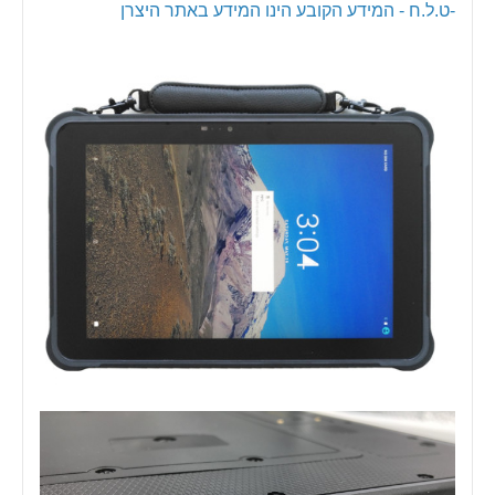
-ט.ל.ח - המידע הקובע הינו המידע באתר היצרן