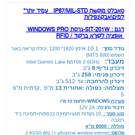
טאבלט מוקשח IP67/MIL-STD עמיד יותר*
למים\אבק\נפילות
דגם : SIT-201W-גרסת WINDOWS PRO
אופציה לקורא ברקוד / RFID
10.1
אינץ
גודל מסך:
1920* 1200 ,יכולת קריאה באור
השמש (600 NITS)
מעבד:
Intel Gemini Lake N5100 2.6GHz
זיכרון נדיף:8
ג"ב
זיכרון פנימי: 258
ג"ב
זיכרון להרחבה:
עד 512 ג"ב
מצלמה: כפולה :אחורית 13
מ"פ ,קדמית מ"פ
5
מערכת
WINDOWS-חלונות 10 פרו
חיבור טעינה:
12V 2A
סוג מסך :
10 נקודות מגע+תמיכה בכפפות+תמיכה ביד
רטובה
סוללה : 8000 מ"א
אלחוטי :
2.4G/5G 802.11 a/b/g/n/ac wireless internet