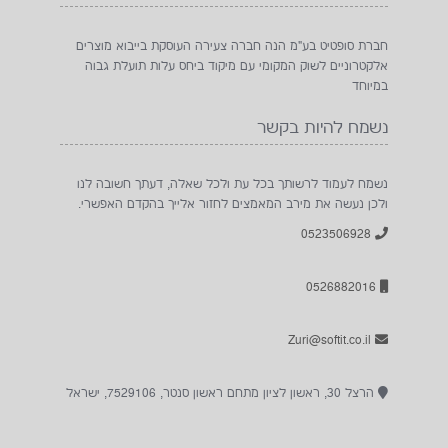
חברת סופטיט בע"מ הנה חברה צעירה העוסקת בייבוא מוצרים
אלקטרוניים לשוק המקומי עם מיקוד ביחס עלות תועלת גבוה
במיוחד
נשמח להיות בקשר
נשמח לעמוד לרשותך בכל עת ולכל שאלה, דעתך חשובה לנו
ולכן נעשה את מירב המאמצים לחזור אלייך בהקדם האפשרי.
0523506928
0526882016
Zuri@softit.co.il
הרצל 30, ראשון לציון מתחם ראשון סנטר, 7529106, ישראל