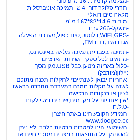
-מצלמה קדמית : 16 מ"פ סוני
-תדרי סלולר דור -2-4 -תמיכה אוניברסלית
מלאה סים דואלי
-מידות 14.6*82*167
מ"מ-
-משקל-266 גרם
-WIFI,GPS,בלוטוט,סים כפול,מערכת הפעלה
אנדרואיד,רדיו FM,
-תמיכה בעברית,תמיכה מלאה באינטרנט,
-מתאים לכל ספקי השירות הארציים
-כלול באריזה מטען,כבל USB,מגן מסך
ניילון(מודבק)
-אחריות יבואן לשנתיים* לתקלות תכנה מתוכם
לשנה על תקלות חמרה במעבדת החברה בראשון
לציון או בנקודות הרכישה.
*אין אחריות על נזקי מים,שברים ונזקי לקוח
-ט.ל.ח
-המידע הקובע הינו באתר היצרן
www.doogee.cc
-השימוש הינו למטרות פרטיות בלבד ולא ניתן
להסתמך על התוצאות במצבים מסכני חיים או