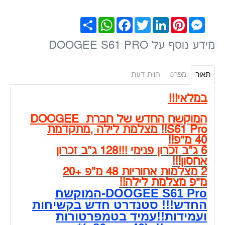
Messenger
Pinterest
LinkedIn
Twitter
Facebook
WhatsApp
שתף
מידע נוסף על DOOGEE S61 PRO
תאור
מפרט
חוות דעת
במלאי!!!
המוקשח החדש של חברת DOOGEE
S61 Pro!! מצלמת לילה ,מתקדמת
40 מ"פ!!
6 ג"ב זכרון פנימי !!!128 ג"ב זכרון
אחסון!!!
2 מצלמות אחוריות 48 מ"פ +20
מ"פ מצלמת לילה!!
DOOGEE S61 Pro-המוקשח
החדש!!! סטנדרט חדש בקשיחות
ועמידות!!עמיד בטמפרטורות