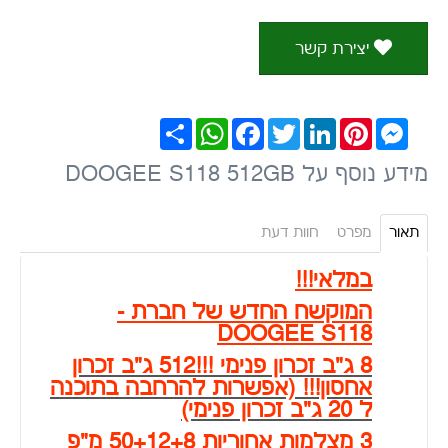
8 ג"ב זכרון פנימי !!!512 ג"ב זכרון
אחסון!!! (אפשרות להרחבה בתוכנה
ל 20 ג"ב זכרון פנימי)
3 מצלמות אחוריות 50+12+8 מ"פ
ראשית סוני 50 מ"פ ראיית לילה 12
מ"פ מצלמת זוית רחבה 8 מ"פ!!
מצלמה קדמית 32 מ"פ סוני
סוללה 10800 מ"א---גורילה 5--
רמקול כפול--מסך 120HZ--טעינה
מהירה 33W
DOOGEE S110 -המוקשח החדש!!!
סטנדרט חדש בקשיחות ועמידות!!
עמיד בטמפרטורות קיצוניות!! (40-
עד 80+)*
תקן IP-69/IP 68/ MIL-STD-תקן
קשיחות צבאי-עמיד יותר למים*
,אבק*,שברים*