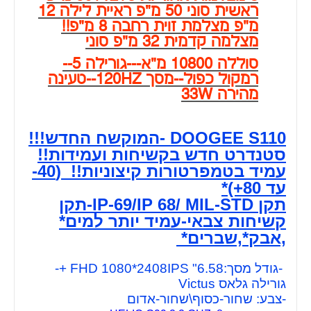
-גודל מסך:6.58" FHD 1080*2408IPS +-
גורילה גלאס Victus
-צבע: שחור-כסוף\שחור-אדום
-מעבד : HELIO G99 2.2 GHZ 8 core
-מעבד גרפי :
ARM Mali-G57 MC2
-זיכרון נדיף: 12+ 8 ג"ב
-זכרון אחסון :עד 2 טרהבייט
-מערכת אנדרואיד 14.0
-סוללה: 10800 מיליאמפר -טעינה מהירה 33W
-תמיכה ב NFC,אנטנת GPS כפולה
-קורא טביעות אצבע מהיר,זיהוי פנים
-מצלמה אחורית-3 מצלמות- 90 מ"פ + 8 מ"פ
מפתח רחב + 12 מ"פ ראיית לילה
-מצלמה קדמית : 32 מ"פ
-תדרי סלולר דור -2-4 -תמיכה אוניברסלית
מלאה סים דואלי
-מידות 18*83*178.5
מ"מ-
-משקל-380 גרם
-WIFI,GPS,בלוטוט,סים כפול,מערכת הפעלה
אנדרואיד,רדיו FM,