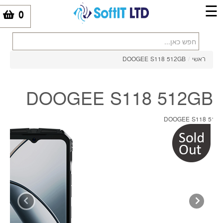
☰
0
-
ראשי
/
DOOGEE S118 512GB
DOOGEE S118 512GB
₪1399