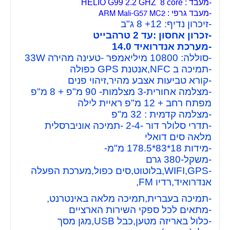
-תמיכה בעברית,תמיכה מלאה באינטרנט,
-מתאים לכל ספקי השירות הארציים
-כלול באריזה מטען,כבל USB,מגן מסך
ניילון(מודבק)
-אחריות יבואן לשנתיים* לתקלות תכנה מתוכם
לשנה על תקלות חמרה במעבדת החברה בראשון
לציון או בנקודות הרכישה.
*אין אחריות על נזקי מים,שברים ונזקי לקוח
-ט.ל.ח
-המידע הקובע הינו באתר היצרן
www.doogee.cc
-השימוש במד חום הינו למטרות הערכה בלבד
ולא ניתן להסתמך על התוצאות במצבים מסכני
חיים או מצבים רפואיים***