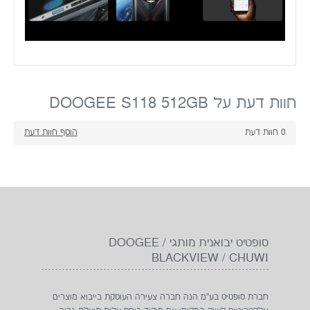
BLACKVIEW / CHUWI
חברת סופטיט בע"מ הנה חברה צעירה העוסקת בייבוא מוצרים
אלקטרוניים לשוק המקומי עם מיקוד ביחס עלות תועלת גבוה
במיוחד
נשמח להיות בקשר
נשמח לעמוד לרשותך בכל עת ולכל שאלה, דעתך חשובה לנו
ולכן נעשה את מירב המאמצים לחזור אלייך בהקדם האפשרי.
0523506928
0526882016
Zuri@softit.co.il
הרצל 30, ראשון לציון מתחם ראשון סנטר, 7529106, ישראל