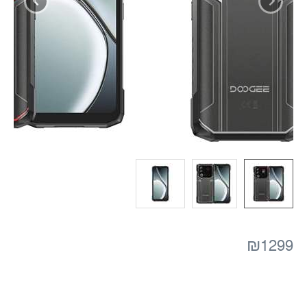
₪1299