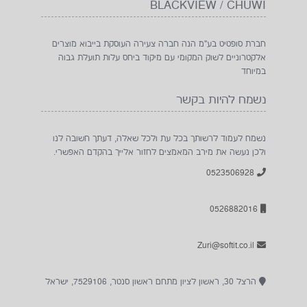
BLACKVIEW / CHUWI
חברת סופטיט בע"מ הנה חברה צעירה העוסקת בייבוא מוצרים
אלקטרוניים לשוק המקומי עם מיקוד ביחס עלות תועלת גבוה
במיוחד
נשמח להיות בקשר
נשמח לעמוד לרשותך בכל עת ולכל שאלה, דעתך חשובה לנו
ולכן נעשה את מירב המאמצים לחזור אלייך בהקדם האפשרי.
0523506928
0526882016
Zuri@softit.co.il
הרצל 30, ראשון לציון מתחם ראשון סנטר, 7529106, ישראל