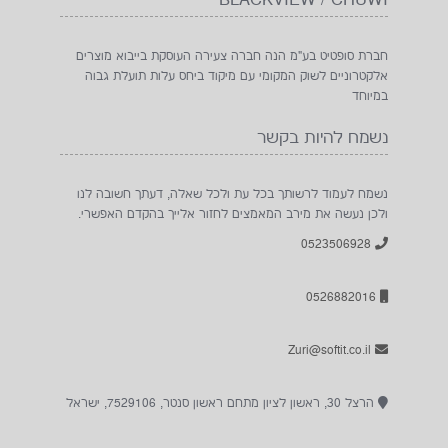
BLACKVIEW / CHUWI
חברת סופטיט בע"מ הנה חברה צעירה העוסקת בייבוא מוצרים
אלקטרוניים לשוק המקומי עם מיקוד ביחס עלות תועלת גבוה
במיוחד
נשמח להיות בקשר
נשמח לעמוד לרשותך בכל עת ולכל שאלה, דעתך חשובה לנו
ולכן נעשה את מירב המאמצים לחזור אלייך בהקדם האפשרי.
0523506928
0526882016
Zuri@softit.co.il
הרצל 30, ראשון לציון מתחם ראשון סנטר, 7529106, ישראל