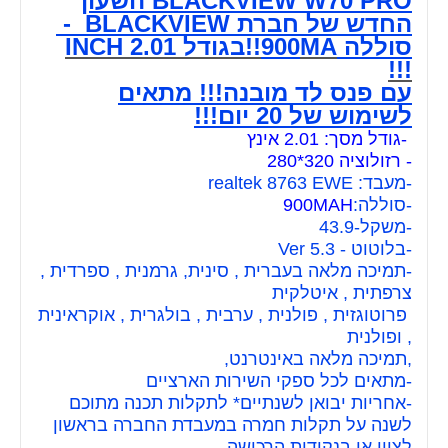
BLACKVIEW W70 PRO השעון
החדש של חברת BLACKVIEW -
סוללה 900
MA!!בגודל 2.01 INCH
!!!
עם פנס לד מובנה!!! מתאים
לשימוש של 20 יום!!!
-גודל מסך: 2.01 אינץ
- רזולוציה 320*280
-מעבד: realtek 8763 EWE
-סוללה:
900MAH
-משקל-43.9
-בלוטוט - 5.3 Ver
-תמיכה מלאה בעברית , סינית, גרמנית , ספרדית ,
צרפתית , איטלקית
פרוטוגזית , פולנית , ערבית , בולגרית , אוקראינית
, ופולנית
,תמיכה מלאה באינטרנט,
-מתאים לכל ספקי השירות הארציים
-אחריות יבואן לשנתיים* לתקלות תכנה מתוכם
לשנה על תקלות חמרה במעבדת החברה בראשון
לציון או בנקודות הרכישה.