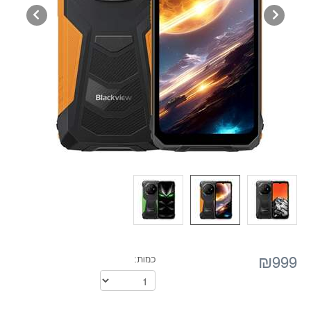
₪999
כמות: