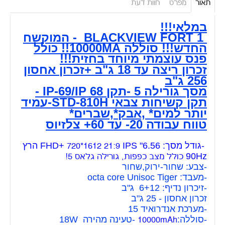
תאור
מפרט
חוות דעת
במלאי!!!
BLACKVIEW FORT 1 - המוקשח
החדש!!! סוללה 10000MA!! כולל
פנס עוצמתי מיוחד בחזית!!!
זכרון ריצה עד 18 ג"ב +זכרון אחסון
256 ג"ב
מסך גורילה 5 -תקן IP-69/IP 68 -
תקן קשיחות צבאי STD-810H-עמיד
יותר למים* ,אבק*,שברים*
טווח עבודה 20- עד 60+ צלזיוס
-גודל מסך: 6.56" FHD+
IPS הרץ
720*1612 21:9
90Hz
כולל מצב כפפות, גורילה גלאס 5!
-צבע: שחור-ירוק,שחור
-מעבד: octa core Unisoc Tiger
-זיכרון נדיף: 6+12 ג"ב
זכרון אחסון - 25 ג"ב
-מערכת אנדרואיד 15
-סוללה:
-טעינה מהירה 18W
10000mAh