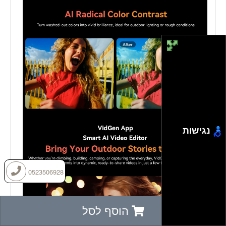
נגישות
0523506928
הוסף לסל