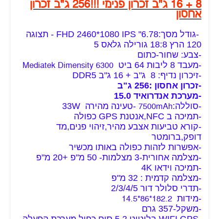
8 + 16 ג"ב זכרון פנימי !!!256 ג"ב זכרון
אחסון
-גודל מסך:6.78" FHD 2460*1080 IPS - תצוגה
120 הרץ 18:8 גורילה גלאס 5
-צבע: שחור-כתום
-מעבד 8 ליבות 64 ביט
Mediatek Dimensity 6300
-זיכרון נדיף: 8 ג"ב + 16 ג"ב DDR5
-זכרון אחסון :256 ג"ב
-מערכת אנדרואיד 15.0
-סוללה:
-טעינה מהירה 33W
7500mAh
-תמיכה ב NFC,אנטנת GPS כפולה
-קורא טביעות אצבע מהיר,זיהוי פנים,מד
דופק,ברומטר
-אפשרות לזהות כפולה באותו מכשיר
-מצלמה אחורית-3 מצלמות- 50 מ"פ +20 מ"פ
-תמיכה וידאו 4K
-מצלמה קדמית : 32 מ"פ
-תדרי סלולר דור 2/3/4/5
-מידות
182.2*86*14.5
-משקל-357 גרם