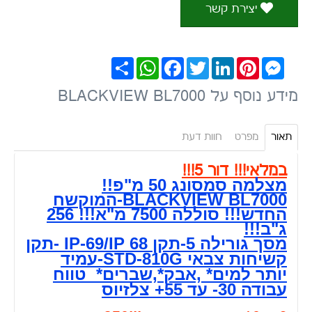
יצירת קשר
Messenger
Pinterest
LinkedIn
Twitter
Facebook
WhatsApp
שתף
מידע נוסף על BLACKVIEW BL7000
תאור
מפרט
חוות דעת
במלאי!!! דור 5!!!
מצלמה סמסונג 50 מ"פ!!
BLACKVIEW BL7000-המוקשח
החדש!!! סוללה 7500 מ"א!!! 256
ג"ב!!!
מסך גורילה 5-תקן IP-69/IP 68 -תקן
קשיחות צבאי STD-810G-עמיד
יותר למים* ,אבק*,שברים* טווח
עבודה 30- עד 55+ צלזיוס