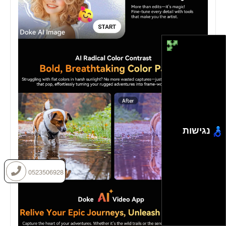
נגישות
0523506928