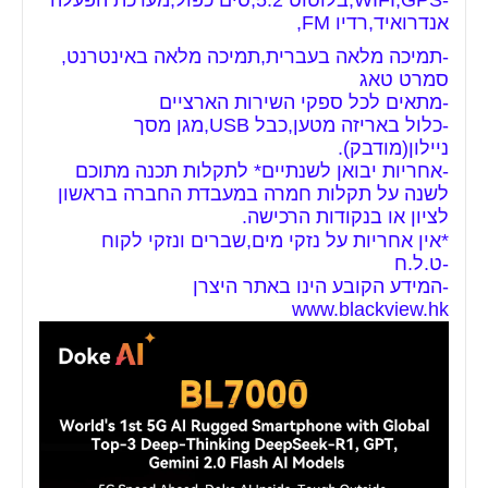
-WIFI,GPS,בלוטוט 5.2,סים כפול,מערכת הפעלה
אנדרואיד,רדיו FM,
-תמיכה מלאה בעברית,תמיכה מלאה באינטרנט,
סמרט טאג
-מתאים לכל ספקי השירות הארציים
-כלול באריזה מטען,כבל USB,מגן מסך
ניילון(מודבק).
-אחריות יבואן לשנתיים* לתקלות תכנה מתוכם
לשנה על תקלות חמרה במעבדת החברה בראשון
לציון או בנקודות הרכישה.
*אין אחריות על נזקי מים,שברים ונזקי לקוח
-ט.ל.ח
-המידע הקובע הינו באתר היצרן
www.blackview.hk