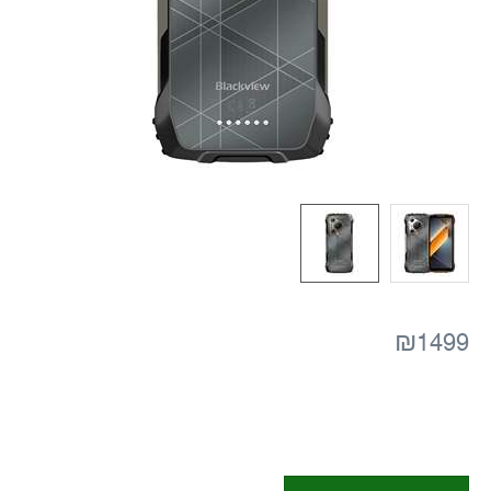
₪1499