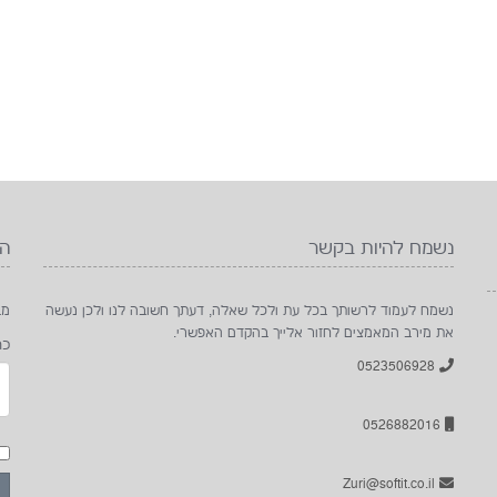
נשמח להיות בקשר
הצ
נשמח לעמוד לרשותך בכל עת ולכל שאלה, דעתך חשובה לנו ולכן נעשה
מב
את מירב המאמצים לחזור אלייך בהקדם האפשרי.
כת
0523506928
0526882016
Zuri@softit.co.il