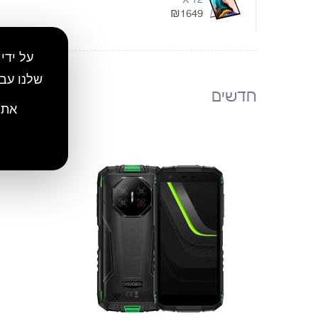
X 12
₪1649
על ידי
שלנו עב
חדשים
את 