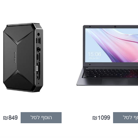
ף לסל
₪1099
הוסף לסל
₪849