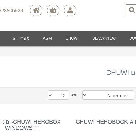
23506928
DO
BLACKVIEW
CHUWI
AGM
מוצרי SIT
CHU
:
הצג:
CHUWI HEROBOOK AIR
UWI HEROBOX
WINDOWS 11