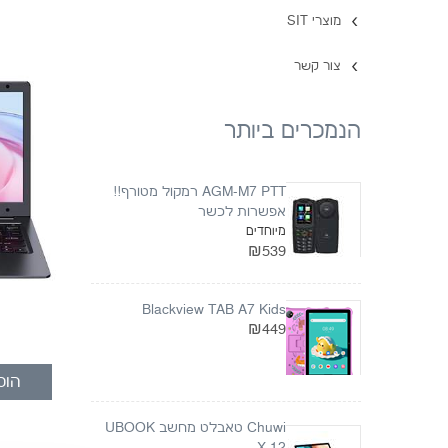
מוצרי SIT
צור קשר
הנמכרים ביותר
AGM-M7 PTT רמקול מטורף!!
אפשרות לכשר
מיוחדים
₪539
Blackview TAB A7 Kids
₪449
הוס
Chuwi טאבלט מחשב UBOOK